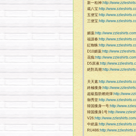
新一粒神:
http://www.zzleshirt
蔵八宝:
http://www.zzleshirts.
五便宝:
http://www.zzleshirts.
三便宝:
http://www.zzleshirts.
媚薬:
http://www.zzleshirts.co
福源春:
http://www.zzleshirts.
紅蜘蛛:
http://www.zzleshirts.
D10媚薬:
http://www.zzleshirt
花痴:
http://www.zzleshirts.co
D5原液:
http://www.zzleshirts
絶對高潮:
http://www.zzleshirt
天天素:
http://www.zzleshirts.
終極痩身:
http://www.zzleshirt
超級脂肪燃焼弾:
http://www.zz
御秀堂:
http://www.zzleshirts.
韓国痩身一号:
http://www.zzle
韓国痩身1号:
http://www.zzles
V26:
http://www.zzleshirts.co
中絶薬:
http://www.zzleshirts.
RU486:
http://www.zzleshirts