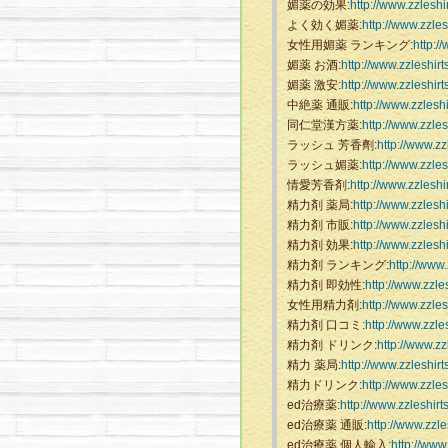
媚薬の効果:
http://www.zzleshi
よく効く媚薬:
http://www.zzle
女性用媚薬 ランキング:
http:/
媚薬 お酒:
http://www.zzleshir
媚薬 激安:
http://www.zzleshir
中絶薬 通販:
http://www.zzlesh
同仁堂漢方薬:
http://www.zzle
ラッシュ 芳香劑:
http://www.zz
ラッシュ媚薬:
http://www.zzle
情愛芳香剤:
http://www.zzleshi
精力剤 薬局:
http://www.zzlesh
精力剤 市販:
http://www.zzlesh
精力剤 効果:
http://www.zzlesh
精力剤 ランキング:
http://www.
精力剤 即効性:
http://www.zzle
女性用精力剤:
http://www.zzles
精力剤 口コミ:
http://www.zzle
精力剤 ドリンク:
http://www.zz
精力 薬局:
http://www.zzleshir
精力ドリンク:
http://www.zzles
ed治療薬:
http://www.zzleshir
ed治療薬 通販:
http://www.zzl
ed治療薬 個人輸入:
http://www