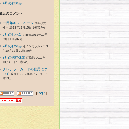
4月のお休み
最近のコメント
一周年キャンペーン
媚薬は女
性用 2013年11月15日 16時27分
5月のお休み
VigRx 2013年10月
29日 10時37分
4月のお休み
淫インモラル 2013
年10月29日 10時36分
8月の臨時休業
紅蜘蛛 2013年
10月29日 10時34分
クレジットカードの使用につ
いて
威哥王 2013年10月29日 10
時33分
[
Login
]