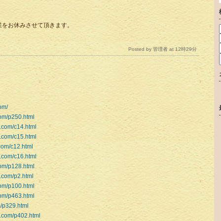
をお休みさせて頂きます。
Posted by 管理者 at 12時29分
com/
com/p250.html
s.com/c14.html
s.com/c15.html
.com/c12.html
s.com/c16.html
com/p128.html
s.com/p2.html
com/p100.html
com/p463.html
m/p329.html
s.com/p402.html