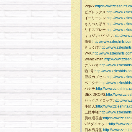
VigRx:
http://www.zzleshirts.
ビグレックス:
http://www.zzle
イーリーシン:
http://www.zzle
さんべんぼう:
http://www.zzle
リドスプレー:
http://www.zzle
キョジンバイゾウ:
http://www.
曲美:
http://www.zzleshirts.co
きょくび:
http://www.zzleshirt
VVK:
http://www.zzleshirts.co
Wenickman:
http://www.zzlesh
ナンパオ:
http://www.zzleshirt
狼1号:
http://www.zzleshirts.c
巨根カプセル:
http://www.zzle
ベニクモ:
http://www.zzleshirt
ハナチ:
http://www.zzleshirts.
SEX DROPS:
http://www.zzles
セックスドロップ:
http://www.
小情人:
http://www.zzleshirts.
三體牛鞭:
http://www.zzleshirt
男根増長素:
http://www.zzlesh
v26ダイエット:
http://www.zzl
日本秀身堂:
http://www.zzlesh