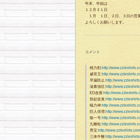
年末、年始は
１２月３１日
１月 １日、２日、３日の営業
よろしくお願いします。
コメント
精力剤:
http://www.zzleshirts.
威哥王:
http://www.zzleshirts.
早漏防止:
http://www.zzleshirt
滋養強壮:
http://www.zzleshirt
ED改善:
http://www.zzleshirts
勃起促進:
http://www.zzleshirt
蟻力神:
http://www.zzleshirts.
巨人倍増:
http://www.zzleshirt
狼一号:
http://www.zzleshirts.
九鞭粒:
http://www.zzleshirts.
男宝:
http://www.zzleshirts.co
三体牛鞭:
http://www.zzleshirt