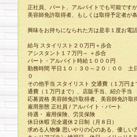
正社員、パート、アルバイトでも可能です
美容師免許取得者、もしくは取得予定者が
興味をお持ちになられた方は是非１度お電
給与 スタイリスト２０万円＋歩合
アシスタント１７万円～ ＋歩合
パート・アルバイト時給１０００円
勤務時間 平日１０：３０～２０：００ 土
０
その他手当 スタイリスト 交通費（１万
通費（１万円まで）、店販手当、紹介手当
応募資格 美容師免許取得者、美容師免許取
雇用形態 正社員 / アルバイト・パート
待遇・ 雇用保険、労災保険
休日休暇 完全週休２日制（月８日）
求める人物像 思いやりの心のある、優しい