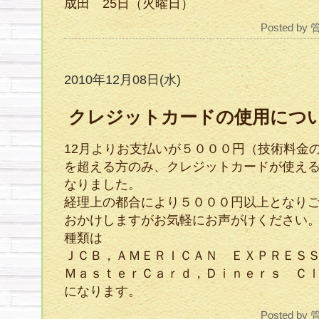
成田 25日（火曜日）
Posted by
2010年12月08日(水)
クレジットカードの使用につ
12月よりお支払いが５０００円（技術料金
を超える方のみ、クレジットカードが使え
なりました。
経理上の都合により５０００円以上となり
おかけしますがお気軽にお声がけください
種類は
ＪＣＢ，ＡＭＥＲＩＣＡＮ ＥＸＰＲＥＳ
ＭａｓｔｅｒＣａｒｄ，Ｄｉｎｅｒｓ Ｃ
になります。
Posted by